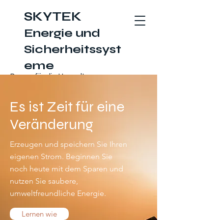
SKYTEK
Energie und
Sicherheitssyst
eme
Besser für die Umwelt
Es ist Zeit für eine
Veränderung
Erzeugen und speichern Sie Ihren
eigenen Strom. Beginnen Sie
noch heute mit dem Sparen und
nutzen Sie saubere,
umweltfreundliche Energie.
Lernen wie