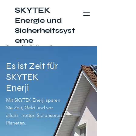
SKYTEK
Energie und
Sicherheitssyst
eme
Besser für die Umwelt
Es ist Zeit für
SKYTEK
Enerji
Mit SKYTEK Enerji sparen
Sie Zeit, Geld und vor
allem – retten Sie unseren
Planeten.