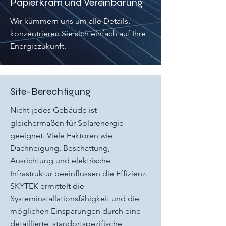
Papierkram und Vereinbarung
Wir kümmern uns um alle Details,
konzentrieren Sie sich einfach auf Ihre
Energiezukunft.
Site-Berechtigung
Nicht jedes Gebäude ist
gleichermaßen für Solarenergie
geeignet. Viele Faktoren wie
Dachneigung, Beschattung,
Ausrichtung und elektrische
Infrastruktur beeinflussen die Effizienz.
SKYTEK ermittelt die
Systeminstallationsfähigkeit und die
möglichen Einsparungen durch eine
detaillierte, standortspezifische